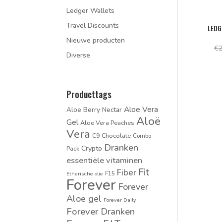
Ledger Wallets
Travel Discounts
LEDG
Nieuwe producten
€
2
Diverse
Producttags
Aloe Vera
Aloe Berry Nectar
Aloë
Gel
Aloe Vera Peaches
Vera
Chocolate
C9
Combo
Dranken
Crypto
Pack
essentiële vitaminen
Fit
Fiber
F15
Etherische olie
Forever
Forever
Aloe gel
Forever Daily
Forever Dranken