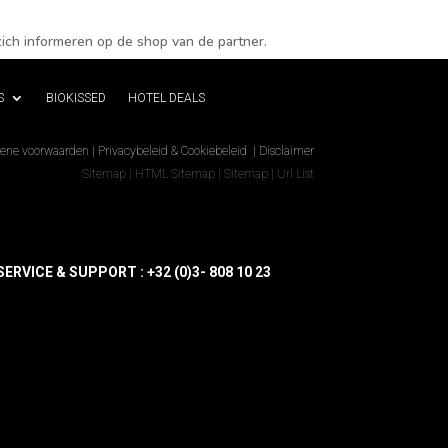
ich informeren op de shop van de partner.
S
BIOKISSED
HOTEL DEALS
ene voorwaarden
|
Privacybeleid & Cookiebeleid
|
Disclaimer
Sitemap
|
HTML Sitemap
|
Sitemap
|
Url List
ERVICE & SUPPORT : +32 (0)3- 808 10 23