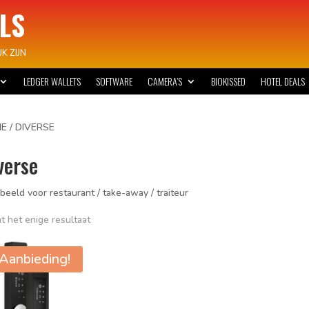
LS
K ZIJN
LEDGER WALLETS
SOFTWARE
CAMERA’S
BIOKISSED
HOTEL DEALS
E
/ DIVERSE
verse
beeld voor restaurant / take-away / traiteur
t het enige resultaat
Aanbieding!