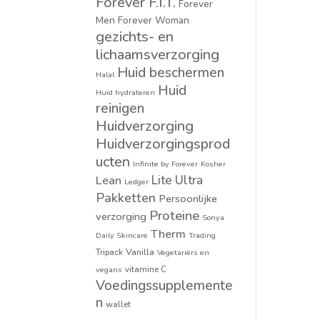
Forever F.I.T.
Forever
Men
Forever Woman
gezichts- en
lichaamsverzorging
Huid beschermen
Halal
Huid
Huid hydrateren
reinigen
Huidverzorging
Huidverzorgingsprod
ucten
Infinite by Forever
Kosher
Lean
Lite Ultra
Ledger
Pakketten
Persoonlijke
Proteine
verzorging
Sonya
Therm
Daily Skincare
Trading
Vanilla
Tripack
Vegetariërs en
vitamine C
vegans
Voedingssupplemente
n
wallet