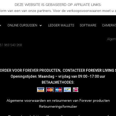
DEZE WEBSITE IS GEBASEERD OP AFFILIATE LINKS:
tform van een van onze partners. Voor de verkoopsvoorwaaren moet u z
ONLINE CURSUSSEN
LEDGER WALLETS
SOFTWARE
CAMERA’
Algem
351 963 540 268
 ORDER VOOR FOREVER PRODUCTEN, CONTACTEER
FOREVER LIVING S
Openingstijden: Maandag – vrijdag van 09:00 -17:00 uur
BETAALMETHODES:
Algemene voorwaarden en retourneren van Forever producten
Retourneringsformulier