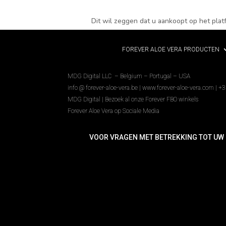
Dit wil zeggen dat u aankoopt op het pla
FOREVER ALOE VERA PRODUCTEN
MDG Digital LLC – Belgium – Portugal – USA
info @ forever-aloe-vera.be |
www.forever-aloe-vera.com | +
MDG Digital
|
Bezoek al onze Forever FBO winkels
Forever Aloe Vera op Sociale Media
VOOR VRAGEN MET BETREKKING TOT UW