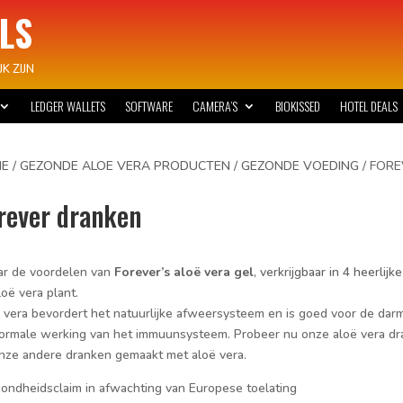
LS
K ZIJN
LEDGER WALLETS
SOFTWARE
CAMERA’S
BIOKISSED
HOTEL DEALS
E
/
GEZONDE ALOE VERA PRODUCTEN
/
GEZONDE VOEDING
/ FOR
rever dranken
ar de voordelen van
Forever’s aloë vera gel
, verkrijgbaar in 4 heerli
loë vera plant.
 vera bevordert het natuurlijke afweersysteem en is goed voor de darmw
ormale werking van het immuunsysteem. Probeer nu onze aloë vera dra
nze andere dranken gemaakt met aloë vera.
ondheidsclaim in afwachting van Europese toelating