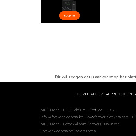
Dit wil zeggen dat u aankoopt op het pla
FOREVER ALOE VERA PRODUCTEN
MDG Digital LLC – Belgium – Portugal – USA
info @ forever-aloe-vera.be |
www.forever-aloe-vera.com | +
MDG Digital
|
Bezoek al onze Forever FBO winkels
Forever Aloe Vera op Sociale Media