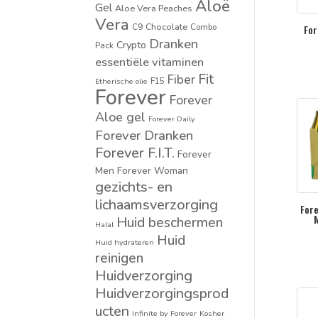
Aloë
Gel
Aloe Vera Peaches
Vera
Chocolate
C9
Combo
For
Dranken
Crypto
Pack
essentiële vitaminen
Fit
Fiber
F15
Etherische olie
Forever
Forever
Aloe gel
Forever Daily
Forever Dranken
Forever F.I.T.
Forever
Men
Forever Woman
gezichts- en
lichaamsverzorging
Fore
M
Huid beschermen
Halal
Huid
Huid hydrateren
reinigen
Huidverzorging
Huidverzorgingsprod
ucten
Infinite by Forever
Kosher