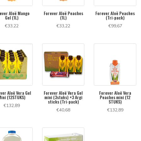
ever Aloë Mango
Forever Aloë Peaches
Forever Aloë Peaches
Gel (1L)
(1L)
(Tri-pack)
€
33,22
€
33,22
€
99,67
ver Aloë Vera Gel
Forever Aloë Vera Gel
Forever Aloë Vera
ini (12STUKS)
mini (3stuks) +3 Argi
Peaches mini (12
sticks (Tri-pack)
STUKS)
€
132,89
€
40,68
€
132,89