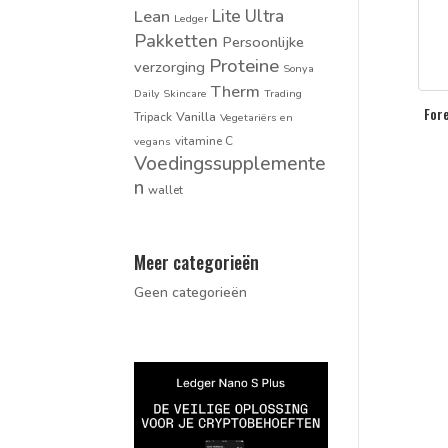
Lean
Lite Ultra
Ledger
Pakketten
Persoonlijke
Proteine
verzorging
Sonya
Therm
Daily Skincare
Trading
For
Vanilla
Tripack
Vegetariërs en
vitamine C
vegans
Voedingssupplemente
n
wallet
Meer categorieën
Geen categorieën