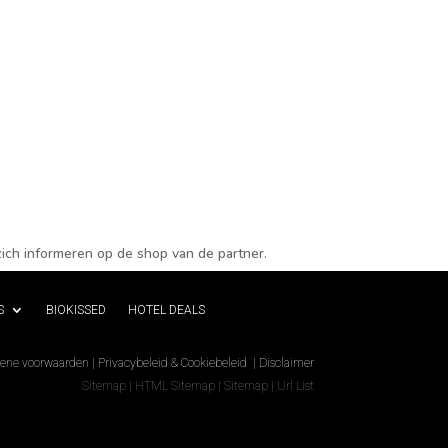
ich informeren op de shop van de partner.
S
BIOKISSED
HOTEL DEALS
ene voorwaarden
|
Privacybeleid & Cookiebeleid
|
Disclaimer
Sitemap
|
HTML Sitemap
|
Sitemap
|
Url List