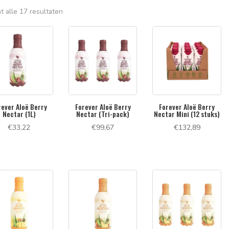
t alle 17 resultaten
rever Aloë Berry
Forever Aloë Berry
Forever Aloë Berry
Nectar (1L)
Nectar (Tri-pack)
Nectar Mini (12 stuks)
€
33,22
€
99,67
€
132,89