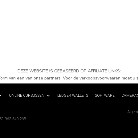
DEZE WEBSITE IS GEBASEERD OP AFFILIATE LINKS:
tform van een van onze partners. Voor de verkoopsvoorwaaren moet u z
ONLINE CURSUSSEN
LEDGER WALLETS
SOFTWARE
CAMERA’
Algem
351 963 540 268