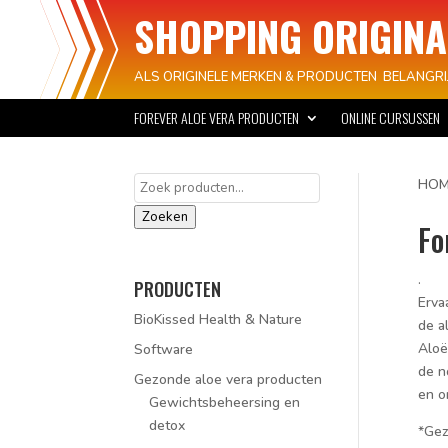
SHOPPING ORIGINA
ALS ORIGINELE MERKEN & PRODUCTEN BELANGRIJ
FOREVER ALOE VERA PRODUCTEN
ONLINE CURSUSSEN
Zoeken
HOM
naar:
Zoeken
Fo
.
PRODUCTEN
Erva
BioKissed Health & Nature
de a
Aloë
Software
de n
Gezonde aloe vera producten
en o
Gewichtsbeheersing en
detox
*Gez