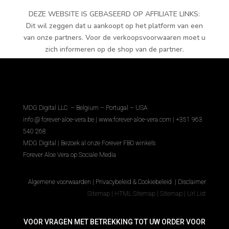
DEZE WEBSITE IS GEBASEERD OP AFFILIATE LINKS:
Dit wil zeggen dat u aankoopt op het platform van een
van onze partners. Voor de verkoopsvoorwaaren moet u
zich informeren op de shop van de partner.
MDG Digital LLC – Belgium – Portugal – USA
info @ forever-aloe-vera.be |
www.forever-aloe-vera.com | +351 963
540 268
MDG Digital
|
Bezoek al onze Forever FBO winkels
Forever Aloe Vera op Sociale Media
Algemene voorwaarden
|
Privacybeleid & Cookiebeleid
|
Disclaimer
Sitemap
|
HTML Sitemap
|
Sitemap
|
Url List
VOOR VRAGEN MET BETREKKING TOT UW ORDER VOOR