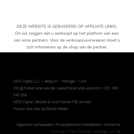
DEZE WEBSITE IS GEBASEERD OP AFFILIATE LINKS:
Dit wil zeggen dat u aankoopt op het platform van een
van onze partners. Voor de verkoopsvoorwaaren moet u
zich informeren op de shop van de partner.
MDG Digital LLC – Belgium – Portugal – USA
info @ forever-aloe-vera.be |
www.forever-aloe-vera.com | +351 963
540 268
MDG Digital
|
Bezoek al onze Forever FBO winkels
Forever Aloe Vera op Sociale Media
Algemene voorwaarden
|
Privacybeleid & Cookiebeleid
|
Disclaimer
Sitemap
|
HTML Sitemap
|
Sitemap
|
Url List