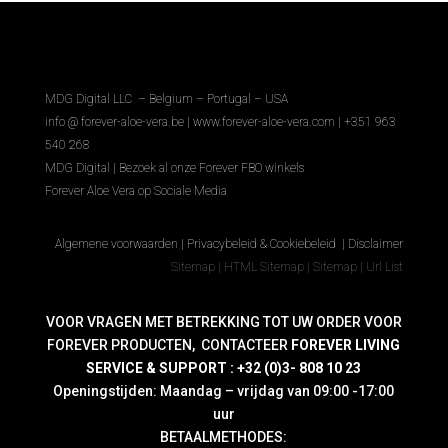
MDG Digital LLC – Belgium – Portugal – USA
info @ forever-aloe-vera.be |
www.forever-aloe-vera.com | +351 963
540 268
MDG Digital
|
Bezoek al onze Forever FBO winkels
Forever Aloe Vera op Sociale Media
Algemene voorwaarden
|
Privacybeleid & Cookiebeleid
|
Disclaimer
Sitemap
|
HTML Sitemap
|
Sitemap
|
Url List
VOOR VRAGEN MET BETREKKING TOT UW ORDER VOOR
FOREVER PRODUCTEN, CONTACTEER
FOREVER LIVING
SERVICE & SUPPORT : +32 (0)3- 808 10 23
Openingstijden: Maandag – vrijdag van 09:00 -17:00
uur
BETAALMETHODES: