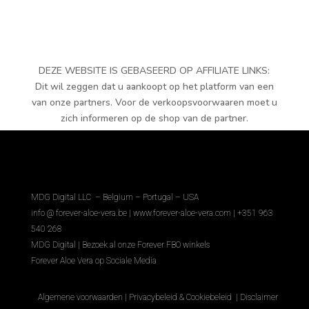
DEZE WEBSITE IS GEBASEERD OP AFFILIATE LINKS:
Dit wil zeggen dat u aankoopt op het platform van een
van onze partners. Voor de verkoopsvoorwaaren moet u
zich informeren op de shop van de partner.
MDG Digital LLC – Belgium – Portugal – USA
info @ forever-aloe-vera.be |
www.forever-aloe-vera.com | +351 963
540 268
MDG Digital
|
Bezoek al onze Forever FBO winkels
Forever Aloe Vera op Sociale Media
Algemene voorwaarden
|
Privacybeleid & Cookiebeleid
|
Disclaimer