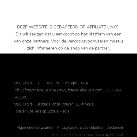
DEZE WEBSITE IS GEBASEERD OP AFFILIATE LINKS:
Dit wil zeggen dat u aankoopt op het platform van een
van onze partners. Voor de verkoopsvoorwaaren moet u
zich informeren op de shop van de partner.
MDG Digital LLC – Belgium – Portugal – USA
info @ forever-aloe-vera.be |
www.forever-aloe-vera.com | +351 963
540 268
MDG Digital
|
Bezoek al onze Forever FBO winkels
Forever Aloe Vera op Sociale Media
Algemene voorwaarden
|
Privacybeleid & Cookiebeleid
|
Disclaimer
Sitemap
|
HTML Sitemap
|
Sitemap
|
Url List