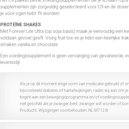
Het C9 pakket bevat voedingssupplementen die je lichaam opti
supplementen zijn zorgvuldig geselecteerd voor C9 en de doser
je voor ogen hebt: fit worden!
PROTEÏNE SHAKES
Met Forever Lite Ultra (op soja basis) maak je eenvoudig een kw
voldaan gevoel geeft. Voeg fruit toe en je hebt een heerlijke trakt
smaken vanilla en chocolate.
Een voedingssupplement is geen vervanging van gevarieerde, 
levensstijl.
Als je op dit moment enige vorm van medicatie gebruikt of o
bijvoorbeeld diabetes of hartafwijkingen, raden wij aan om je 
begint aan een bewegingsprogramma en/of voedingssupplement.
niet geschikt als je zwanger bent, zwanger wilt worden of bo
Products. Wijzigingen voorbehouden. NL M712.8