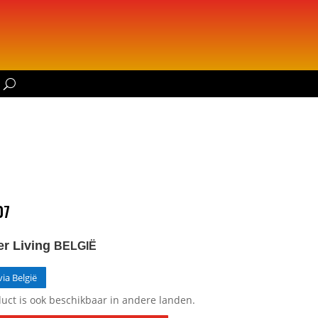
07
er Living
BELGIË
ia België
duct is ook beschikbaar in andere landen.