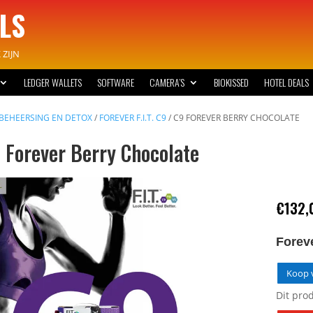
LS
ZIJN
LEDGER WALLETS
SOFTWARE
CAMERA’S
BIOKISSED
HOTEL DEALS
BEHEERSING EN DETOX
/
FOREVER F.I.T. C9
/ C9 FOREVER BERRY CHOCOLATE
 Forever Berry Chocolate
€
132,
Forev
Koop v
Dit pro