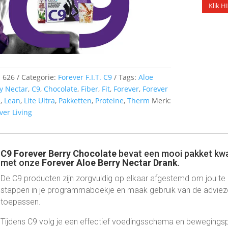
Klik 
:
626
Categorie:
Forever F.I.T. C9
Tags:
Aloe
y Nectar
,
C9
,
Chocolate
,
Fiber
,
Fit
,
Forever
,
Forever
.
,
Lean
,
Lite Ultra
,
Pakketten
,
Proteine
,
Therm
Merk:
ver Living
C9 Forever Berry Chocolate
bevat een mooi pakket kwa
met onze
Forever Aloe Berry Nectar Drank
.
De C9 producten zijn zorgvuldig op elkaar afgestemd om jou te 
stappen in je programmaboekje en maak gebruik van de adviezen 
toepassen.
Tijdens C9 volg je een effectief voedingsschema en bewegingsp