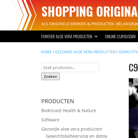
SHOPPING ORIGINA
ALS ORIGINELE MERKEN & PRODUCTEN BELANGRIJK 
FOREVER ALOE VERA PRODUCTEN
ONLINE CURSUSSEN
HOME
/
GEZONDE ALOE VERA PRODUCTEN
/
GEWICHTS
C9
Zoeken
naar:
Zoeken
PRODUCTEN
BioKissed Health & Nature
Software
Gezonde aloe vera producten
Gewichtsbeheersing en detox