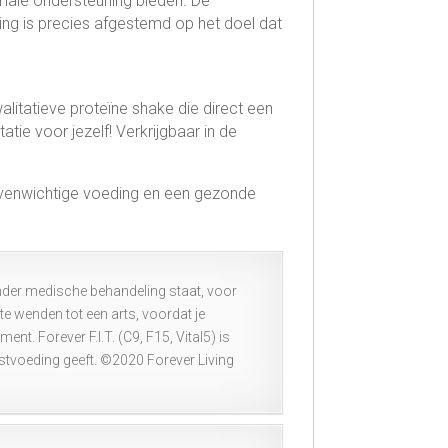
male ondersteuning bieden. De
ing is precies afgestemd op het doel dat
alitatieve proteïne shake die direct een
atie voor jezelf! Verkrijgbaar in de
evenwichtige voeding en een gezonde
nder medische behandeling staat, voor
te wenden tot een arts, voordat je
 Forever F.I.T. (C9, F15, Vital5) is
rstvoeding geeft. ©2020 Forever Living