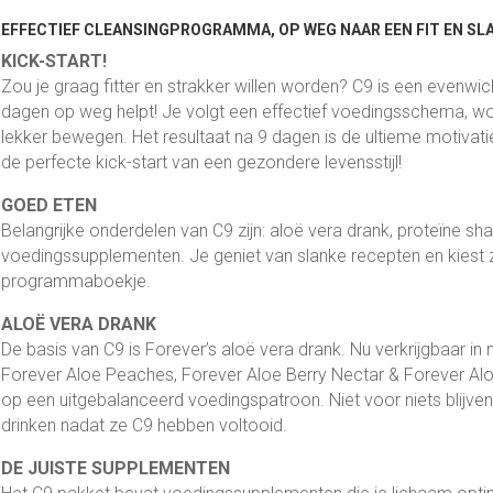
EFFECTIEF CLEANSINGPROGRAMMA, OP WEG NAAR EEN FIT EN SL
KICK-START!
Zou je graag fitter en strakker willen worden? C9 is een evenwi
dagen op weg helpt! Je volgt een effectief voedingsschema, wor
lekker bewegen. Het resultaat na 9 dagen is de ultieme motivat
de perfecte kick-start van een gezondere levensstijl!
GOED ETEN
Belangrijke onderdelen van C9 zijn: aloë vera drank, proteïne s
voedingssupplementen. Je geniet van slanke recepten en kiest zelf
programmaboekje.
ALOË VERA DRANK
De basis van C9 is Forever’s aloë vera drank. Nu verkrijgbaar in 
Forever Aloe Peaches, Forever Aloe Berry Nectar & Forever Aloe 
op een uitgebalanceerd voedingspatroon. Niet voor niets blijv
drinken nadat ze C9 hebben voltooid.
DE JUISTE SUPPLEMENTEN