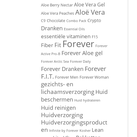
Aloe Vera Gel
Aloe Berry Nectar
Aloë Vera
Aloe Vera Peaches
Crypto
C9
Chocolate
Combo Pack
Dranken
Essential Oils
essentiële vitaminen
F15
Forever
Fit
Fiber
Forever
Forever Aloe gel
Active Pro-B
Forever Arctic Sea
Forever Daily
Forever
Forever Dranken
F.I.T.
Forever Men
Forever Woman
gezichts- en
lichaamsverzorging
Huid
beschermen
Huid hydrateren
Huid reinigen
Huidverzorging
Huidverzorgingsproduct
en
Lean
Infinite by Forever
Kosher