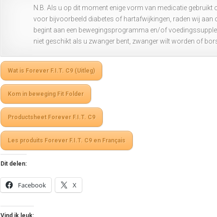
N.B. Als u op dit moment enige vorm van medicatie gebruikt 
voor bijvoorbeeld diabetes of hartafwijkingen, raden wij aan 
begint aan een bewegingsprogramma en/of voedingssupplement.
niet geschikt als u zwanger bent, zwanger wilt worden of bor
Wat is Forever F.I.T. C9 (Uitleg)
Kom in beweging Fit Folder
Productsheet Forever F.I.T. C9
Les produits Forever F.I.T. C9 en Français
Dit delen:
Facebook
X
Vind ik leuk: