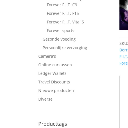
Forever F.I.T. C9
Forever F.I.T. F15
Forever F.I.T. Vital 5
Forever sports
Gezonde voeding
SKU
Persoonlijke verzorging
Berr
Camera's
F.I.T
Fore
Online cursussen
Ledger Wallets
Travel Discounts
Nieuwe producten
Diverse
Producttags