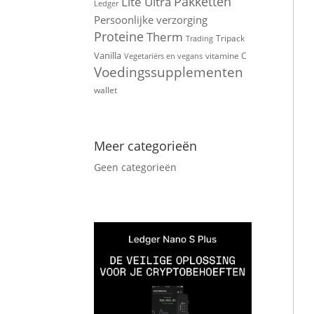
Pakketten
Lite Ultra
Ledger
Persoonlijke verzorging
Proteine
Therm
Tripack
Trading
Vanilla
vitamine C
Vegetariërs en vegans
Voedingssupplementen
wallet
Meer categorieën
Geen categorieën