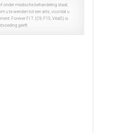
of onder medische behandeling staat,
om u te wenden tot een arts, voordat u
 Forever F.I.T. (C9, F15, Vital5) is
stvoeding geeft.