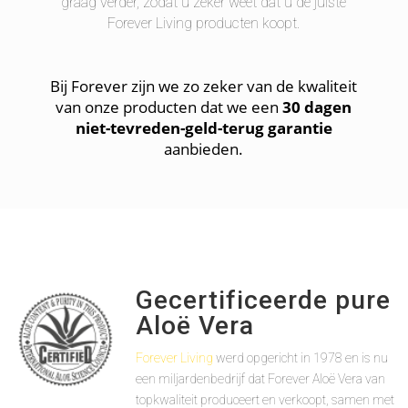
graag verder, zodat u zeker weet dat u de juiste
Forever Living producten koopt.
Bij Forever zijn we zo zeker van de kwaliteit
van onze producten dat we een
30 dagen
niet-tevreden-geld-terug garantie
aanbieden.
Gecertificeerde pure
Aloë Vera
Forever Living
werd opgericht in 1978 en is nu
een miljardenbedrijf dat Forever Aloë Vera van
topkwaliteit produceert en verkoopt, samen met