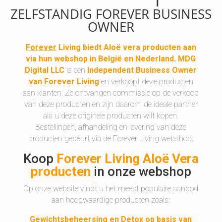
ZELFSTANDIG FOREVER BUSINESS
OWNER
Forever
Living biedt Aloë vera producten aan
via hun webshop in België en Nederland
.
MDG
Digital LLC
is een
Independent Business Owner
van Forever Living
en verkoopt deze producten
aan klanten. Ze ontvangen commissie op de verkoop
van deze producten en zijn daarom de ideale partner
als u deze originele producten wilt kopen.
Bestellingen, afhandeling en levering van deze
producten gebeurt via de Forever Living webshop.
Koop
Forever Living Aloë Vera
producten
in onze webshop
Op onze website vindt u het meest populaire aanbod
aan hoogwaardige producten zoals:
Gewichtsbeheersing en Detox op basis van