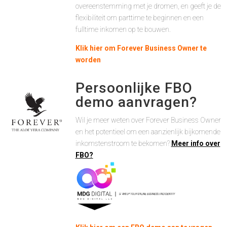
overeenstemming met je dromen, en geeft je de
flexibiliteit om parttime te beginnen en een
fulltime inkomen op te bouwen.
Klik hier om Forever Business Owner te
worden
Persoonlijke FBO
demo aanvragen?
Wil je meer weten over Forever Business Owner
en het potentieel om een aanzienlijk bijkomende
inkomstenstroom te bekomen?
Meer info over
FBO?