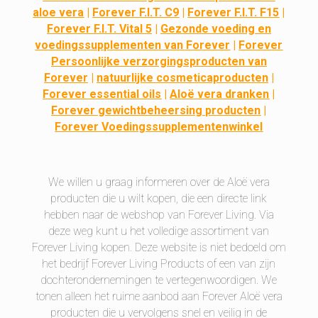
aloe vera
|
Forever F.I.T. C9
|
Forever F.I.T. F15
|
Forever F.I.T. Vital 5
|
Gezonde voeding en
voedingssupplementen van Forever
|
Forever
Persoonlijke verzorgingsproducten van
Forever
|
natuurlijke cosmeticaproducten
|
Forever essential oils
|
Aloë vera dranken
|
Forever gewichtbeheersing producten
|
Forever Voedingssupplementenwinkel
We willen u graag informeren over de Aloë vera
producten die u wilt kopen, die een directe link
hebben naar de webshop van Forever Living. Via
deze weg kunt u het volledige assortiment van
Forever Living kopen. Deze website is niet bedoeld om
het bedrijf Forever Living Products of een van zijn
dochterondernemingen te vertegenwoordigen. We
tonen alleen het ruime aanbod aan Forever Aloë vera
producten die u vervolgens snel en veilig in de