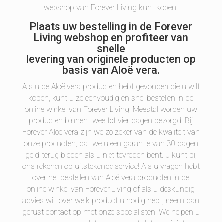
webshop van Forever Living kunt kopen.
Plaats uw bestelling in de Forever
Living webshop en profiteer van
snelle
levering van originele producten op
basis van Aloë vera.
Als u de Aloë vera producten hebt gevonden die u wilt
kopen, kunt u ze eenvoudig en snel bestellen in de
online winkel van Forever Living. Meestal worden uw
producten binnen twee tot vier dagen bezorgd. Bij
Forever Aloë vera zijn we zo zeker van de kwaliteit van
onze producten, dat we u een garantie van 30 dagen
geld-terug bieden als u niet tevreden bent. U kunt bij
ons rekenen op uitstekende service! Als u vragen hebt
over het bestellen van Aloë vera producten in de
online winkel van Forever Living of als u deskundig
advies wilt over welk product u nodig hebt, neem dan
gerust contact op met onze specialisten. We helpen u