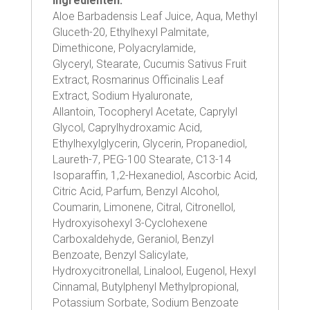
Ingrediënten:
Aloe Barbadensis Leaf Juice, Aqua, Methyl
Gluceth-20, Ethylhexyl Palmitate,
Dimethicone, Polyacrylamide,
Glyceryl, Stearate, Cucumis Sativus Fruit
Extract, Rosmarinus Officinalis Leaf
Extract, Sodium Hyaluronate,
Allantoin, Tocopheryl Acetate, Caprylyl
Glycol, Caprylhydroxamic Acid,
Ethylhexylglycerin, Glycerin, Propanediol,
Laureth-7, PEG-100 Stearate, C13-14
Isoparaffin, 1,2-Hexanediol, Ascorbic Acid,
Citric Acid, Parfum, Benzyl Alcohol,
Coumarin, Limonene, Citral, Citronellol,
Hydroxyisohexyl 3-Cyclohexene
Carboxaldehyde, Geraniol, Benzyl
Benzoate, Benzyl Salicylate,
Hydroxycitronellal, Linalool, Eugenol, Hexyl
Cinnamal, Butylphenyl Methylpropional,
Potassium Sorbate, Sodium Benzoate