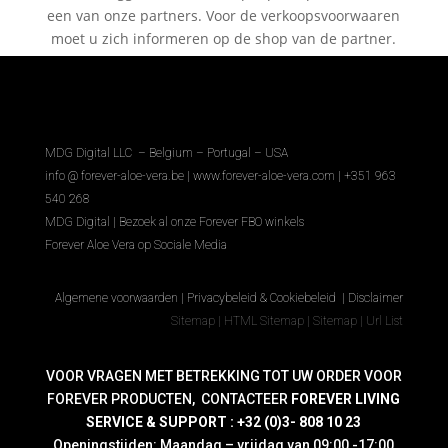
een van onze partners. Voor de verkoopsvoorwaaren
moet u zich informeren op de shop van de partner.
MDG Digital LLC – Belgium – Portugal – USA
info @ forever-aloe-vera.be |
www.forever-aloe-vera.com | +351 963
540 268
MDG Digital
|
Bezoek al onze Forever FBO winkels
Forever Aloe Vera op Sociale Media
Algemene voorwaarden
|
Privacybeleid & Cookiebeleid
|
Disclaimer
Sitemap
|
HTML Sitemap
|
Sitemap
|
Url List
VOOR VRAGEN MET BETREKKING TOT UW ORDER VOOR
FOREVER PRODUCTEN, CONTACTEER
FOREVER LIVING
SERVICE & SUPPORT : +32 (0)3- 808 10 23
Openingstijden: Maandag – vrijdag van 09:00 -17:00