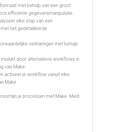
formaat met behulp van een groot
oor efficiënte gegevensmanipulatie.
nalyseer elke stap van een
met het gedetailleerde
orwaardelijke verklaringen met behulp
 mislukt door alternatieve workflows in
ing van Make.
 activeer je workflow vanuit elke
an Make.
stroomlijn je processen met Make. Meld