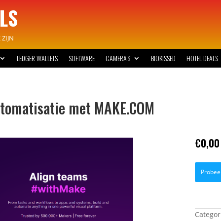
LS
ZIJN
LEDGER WALLETS
SOFTWARE
CAMERA’S
BIOKISSED
HOTEL DEALS
tomatisatie met MAKE.COM
€
0,00
Probee
Categor