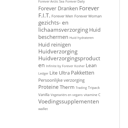
Forever Arctic Sea
Forever Daily
Forever
Forever Dranken
F.I.T.
Forever Men
Forever Woman
gezichts- en
lichaamsverzorging
Huid
beschermen
Huid hydrateren
Huid reinigen
Huidverzorging
Huidverzorgingsproduct
en
Lean
Infinite by Forever
Kosher
Pakketten
Lite Ultra
Ledger
Persoonlijke verzorging
Proteine
Therm
Tripack
Trading
Vanilla
vitamine C
Vegetariërs en vegans
Voedingssupplementen
wallet