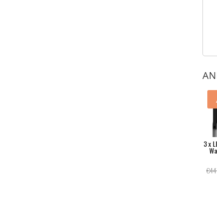
AN
3 x 
Wa
€
44