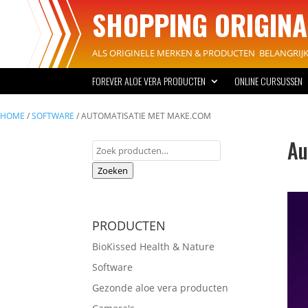
SHOPPING ORIGINA
ALS ORIGINELE MERKEN & PRODUCTEN BELANGRIJK 
FOREVER ALOE VERA PRODUCTEN
ONLINE CURSUSSEN
HOME
/
SOFTWARE
/ AUTOMATISATIE MET MAKE.COM
Au
Zoeken
naar:
Zoeken
PRODUCTEN
BioKissed Health & Nature
Software
Gezonde aloe vera producten