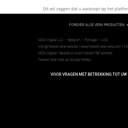
Dit wil zeggen dat u aankoopt op het platf
FOREVER ALOE VERA PRODUCTEN
MDG Digital LLC – Belgium – Portugal – USA
info @ forever-aloe-vera.be |
www.forever-aloe-vera.com | +
MDG Digital
|
Bezoek al onze Forever FBO winkels
Forever Aloe Vera op Sociale Media
VOOR VRAGEN MET BETREKKING TOT UW