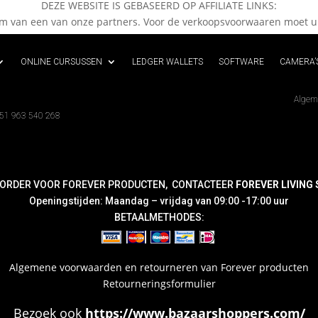
DEZE WEBSITE IS GEBASEERD OP AFFILIATE LINKS:
orm van een van onze partners. Voor de verkoopsvoorwaaren moet u
ONLINE CURSUSSEN
LEDGER WALLETS
SOFTWARE
CAMERA’
Algem
351 963 540 268
 ORDER VOOR FOREVER PRODUCTEN, CONTACTEER
FOREVER LIVING S
Openingstijden: Maandag – vrijdag van 09:00 -17:00 uur
BETAALMETHODES:
Algemene voorwaarden en retourneren van Forever producten
Retourneringsformulier
Bezoek ook
https://www.bazaarshoppers.com/