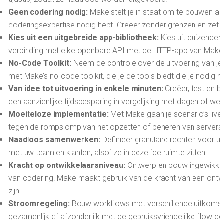
Geen codering nodig:
Make stelt je in staat om te bouwen a
coderingsexpertise nodig hebt. Creëer zonder grenzen en zet j
Kies uit een uitgebreide app-bibliotheek:
Kies uit duizende
verbinding met elke openbare API met de HTTP-app van Mak
No-Code Toolkit:
Neem de controle over de uitvoering van
met Make’s no-code toolkit, die je de tools biedt die je nodi
Van idee tot uitvoering in enkele minuten:
Creëer, test en 
een aanzienlijke tijdsbesparing in vergelijking met dagen of w
Moeiteloze implementatie:
Met Make gaan je scenario’s liv
tegen de rompslomp van het opzetten of beheren van server
Naadloos samenwerken:
Definieer granulaire rechten voor
met uw team en klanten, alsof ze in dezelfde ruimte zitten.
Kracht op ontwikkelaarsniveau:
Ontwerp en bouw ingewikke
van codering. Make maakt gebruik van de kracht van een ontw
zijn.
Stroomregeling:
Bouw workflows met verschillende uitkom
gezamenlijk of afzonderlijk met de gebruiksvriendelijke flow co