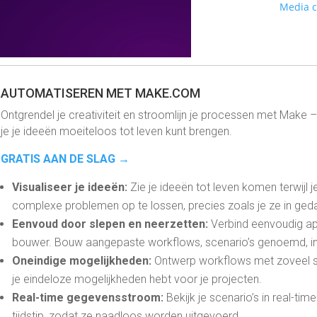
Media 
AUTOMATISEREN MET MAKE.COM
Ontgrendel je creativiteit en stroomlijn je processen met Mak
je je ideeën moeiteloos tot leven kunt brengen.
GRATIS AAN DE SLAG →
Visualiseer je ideeën:
Zie je ideeën tot leven komen terwijl
complexe problemen op te lossen, precies zoals je ze in ged
Eenvoud door slepen en neerzetten:
Verbind eenvoudig ap
bouwer. Bouw aangepaste workflows, scenario’s genoemd, in 
Oneindige mogelijkheden:
Ontwerp workflows met zoveel st
je eindeloze mogelijkheden hebt voor je projecten.
Real-time gegevensstroom:
Bekijk je scenario’s in real-tim
tijdstip, zodat ze naadloos worden uitgevoerd.