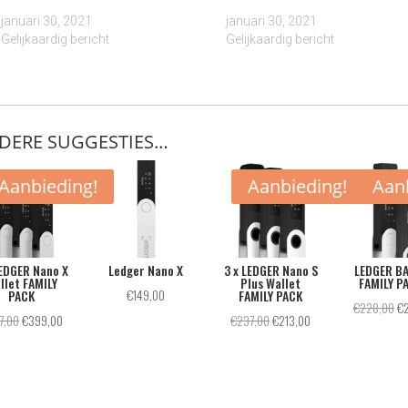
januari 30, 2021
januari 30, 2021
Gelijkaardig bericht
Gelijkaardig bericht
DERE SUGGESTIES…
Aanbieding!
Aanbieding!
Aan
LEDGER Nano X
Ledger Nano X
3 x LEDGER Nano S
LEDGER B
llet FAMILY
Plus Wallet
FAMILY P
€
149,00
PACK
FAMILY PACK
Oo
€
228,00
€
Oorspronkelijke
Huidige
Oorspronkelijke
Huidige
7,00
€
399,00
€
237,00
€
213,00
pri
prijs
prijs
prijs
prijs
wa
was:
is:
was:
is:
€2
€447,00.
€399,00.
€237,00.
€213,00.