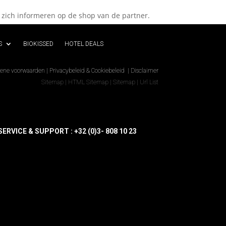
 zich informeren op de shop van de partner.
S
BIOKISSED
HOTEL DEALS
ene voorwaarden
|
Privacybeleid & Cookiebeleid
|
Disclaimer
Sitemap
|
HTML Sitemap
|
Sitemap
|
Url List
ERVICE & SUPPORT : +32 (0)3- 808 10 23