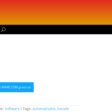
r MAKE.COM gratis uit
ie:
Software
Tags:
automatisatie
,
Sociale