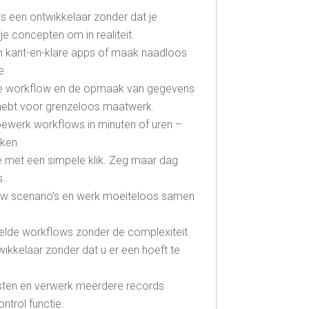
ls een ontwikkelaar zonder dat je
e concepten om in realiteit.
n kant-en-klare apps of maak naadloos
e.
 je workflow en de opmaak van gegevens
g hebt voor grenzeloos maatwerk.
bewerk workflows in minuten of uren –
eken.
e met een simpele klik. Zeg maar dag
s.
 uw scenario’s en werk moeiteloos samen
lde workflows zonder de complexiteit
ikkelaar zonder dat u er een hoeft te
sten en verwerk meerdere records
ntrol functie.