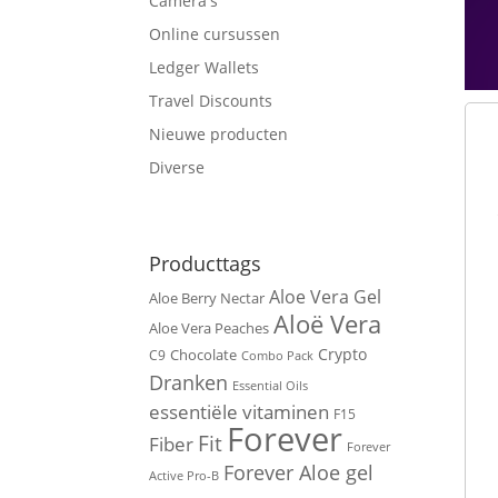
Camera's
Online cursussen
Ledger Wallets
Travel Discounts
Nieuwe producten
Diverse
Producttags
Aloe Vera Gel
Aloe Berry Nectar
Aloë Vera
Aloe Vera Peaches
Crypto
C9
Chocolate
Combo Pack
Dranken
Essential Oils
essentiële vitaminen
F15
Forever
Fit
Fiber
Forever
Forever Aloe gel
Active Pro-B