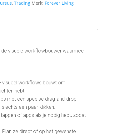
cursus
,
Trading
Merk:
Forever Living
e – de visuele workflowbouwer waarmee
 je visueel workflows bouwt om
achten hebt.
ps met een speelse drag-and-drop
slechts een paar klikken.
appen of apps als je nodig hebt, zodat
e. Plan ze direct of op het gewenste